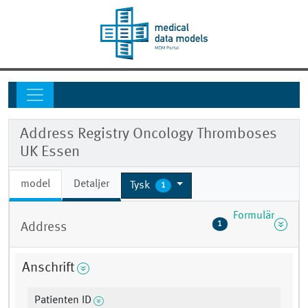
Address Registry Oncology Thromboses
UK Essen
model
Detaljer
Tysk
1
Formulär
1
Address
Anschrift
Patienten ID