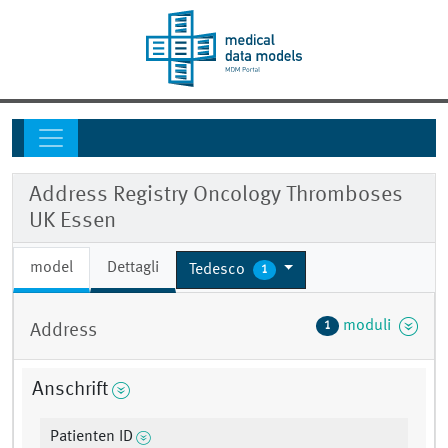
Address Registry Oncology Thromboses
UK Essen
model
Dettagli
Tedesco
1
moduli
1
Address
Anschrift
Patienten ID