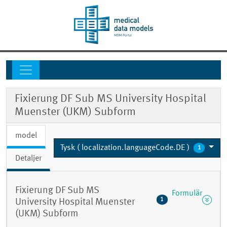
Fixierung DF Sub MS University Hospital
Muenster (UKM) Subform
model
Tysk ( localization.languageCode.DE )
1
Detaljer
Fixierung DF Sub MS
Formulär
1
University Hospital Muenster
(UKM) Subform