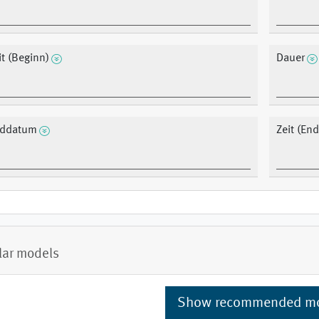
it (Beginn)
Dauer
ddatum
Zeit (End
lar models
Show recommended m