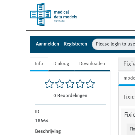
Aanmelden
Registreren
Fix
Info
Dialoog
Downloaden
mode
0
Beoordelingen
Fixi
ID
Fixi
18664
Fi
Beschrijving