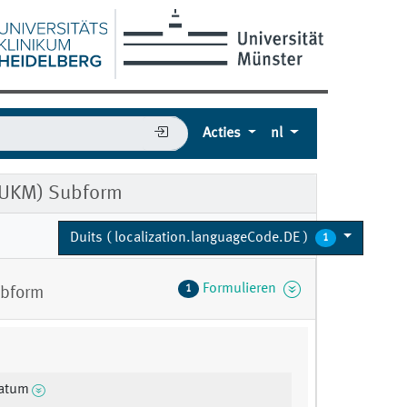
Acties
nl
 (UKM) Subform
Duits ( localization.languageCode.DE )
1
Formulieren
1
ubform
atum