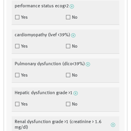
performance status ecog>2
Yes
No
cardiomyopathy (lvef <39%)
Yes
No
Pulmonary dysfunction (dlco<39%)
Yes
No
Hepatic dysfunction grade >1
Yes
No
Renal dysfunction grade >1 (creatinine > 1.6
mg/dl)