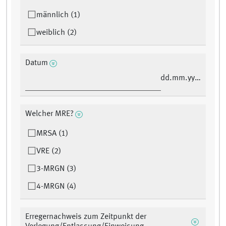
männlich (1)
weiblich (2)
Datum
dd.mm.yyyy
Welcher MRE?
MRSA (1)
VRE (2)
3-MRGN (3)
4-MRGN (4)
Erregernachweis zum Zeitpunkt der