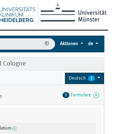
Aktionen
de
l Cologne
Deutsch
1
Formulare
1
e
datum