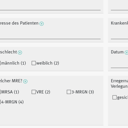
resse des Patienten
Kranken
schlecht
Datum
männlich (1)
weiblich (2)
lcher MRE?
Erregern
Verlegu
MRSA (1)
VRE (2)
3-MRGN (3)
gesic
4-MRGN (4)