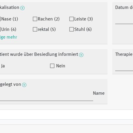
kalisation
Datum de
Nase (1)
Rachen (2)
Leiste (3)
Urin (4)
rektal (5)
Stuhl (6)
ige mehr
tient wurde über Besiedlung informiert
Therapie 
Ja
Nein
gelegt von
Name