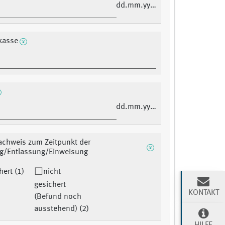
dd.mm.yyyy
kasse
dd.mm.yyyy
achweis zum Zeitpunkt der
ng/Entlassung/Einweisung
hert (1)
nicht
gesichert
KONTAKT
(Befund noch
ausstehend) (2)