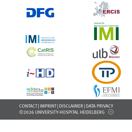
CONTACT
IMPRINT
DISCLAIMER
DATA PRIVACY
©2026 UNIVERSITY-HOSPITAL HEIDELBERG