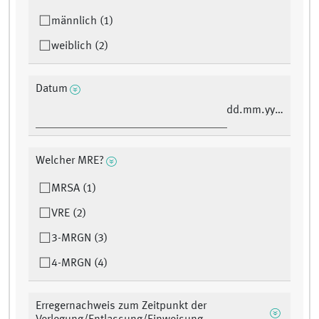
männlich (1)
weiblich (2)
Datum
dd.mm.yyyy
Welcher MRE?
MRSA (1)
VRE (2)
3-MRGN (3)
4-MRGN (4)
Erregernachweis zum Zeitpunkt der