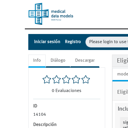
Iniciar sesión
Registro
Eli
Info
Diálogo
Descargar
mode
0
Evaluaciones
Elig
ID
Incl
14104
si
Descripción