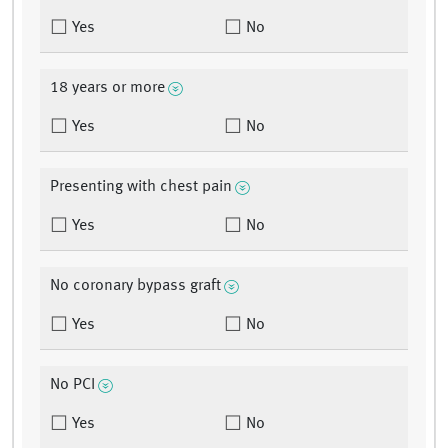
Yes
No
18 years or more
Yes
No
Presenting with chest pain
Yes
No
No coronary bypass graft
Yes
No
No PCI
Yes
No