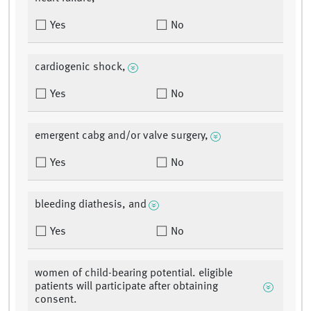
Yes
No
cardiogenic shock,
Yes
No
emergent cabg and/or valve surgery,
Yes
No
bleeding diathesis, and
Yes
No
women of child-bearing potential. eligible
patients will participate after obtaining
consent.