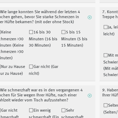
 Wie lange konnten Sie während der letzten 4
7. Konnt
chen gehen, bevor Sie starke Schmerzen in
Treppe h
rer Hüfte bekamen? (mit oder ohne Stock)
Ja, le
Keine
16 bis 30
5 bis 15
leicht)
chmerzen >30
Minuten (16 bis
Minuten (5 bis
inuten (Keine
30 Minuten)
15 Minuten)
chmerzen >30
Mit 
inuten)
Schwier
Nur zu Hause
Gar nicht (Gar
(Mit mä
ur zu Hause)
nicht)
Schwier
 Wie schmerzhaft war es in den vergangenen 4
9. Haben
chen für Sie wegen Ihrer Hüfte, nach einer
Ihrer Hü
hlzeit wieder vom Tisch aufzustehen?
Selte
Gar nicht
Ein wenig
Sehr
(Selten/
chmerzhaft
schmerzhaft (Ein
schmerzhaft