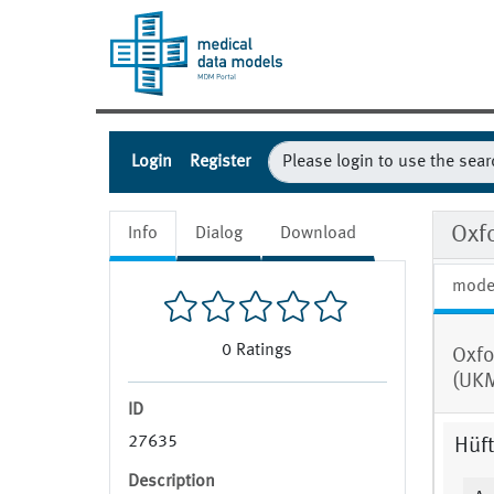
Login
Register
Oxf
Info
Dialog
Download
mode
0
Ratings
Oxfo
(UK
ID
27635
Hüf
Description