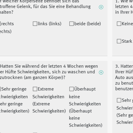
f welcher Körperseite befindet sich das
1. Wie w
troffene Gelenk, für das Sie eine Behandlung
letzten 
halten?
in Ihrer 
rechts
links (links)
beide (beide)
Keine
echts)
Stark
 Hatten Sie während der letzten 4 Wochen wegen
3. Hatte
rer Hüfte Schwierigkeiten, sich zu waschen und
Ihrer Hü
zutrocknen (am ganzen Körper)?
Auto aus
zu benut
benutze
Sehr geringe
Extreme
Überhaupt
hwierigkeiten
Schwierigkeiten
keine
Sehr 
ehr geringe
(Extreme
Schwierigkeiten
Schwier
hwierigkeiten)
Schwierigkeiten)
(Überhaupt
(Sehr ge
keine
Schwier
Schwierigkeiten)