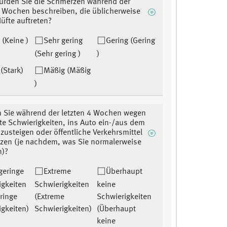
ürden Sie die Schmerzen während der
4 Wochen beschreiben, die üblicherweise
Hüfte auftreten?
 (Keine )
Sehr gering
Gering (Gering
(Sehr gering )
)
 (Stark)
Mäßig (Mäßig
)
n Sie während der letzten 4 Wochen wegen
fte Schwierigkeiten, ins Auto ein-/aus dem
zusteigen oder öffentliche Verkehrsmittel
zen (je nachdem, was Sie normalerweise
n)?
geringe
Extreme
Überhaupt
igkeiten
Schwierigkeiten
keine
ringe
(Extreme
Schwierigkeiten
igkeiten)
Schwierigkeiten)
(Überhaupt
keine