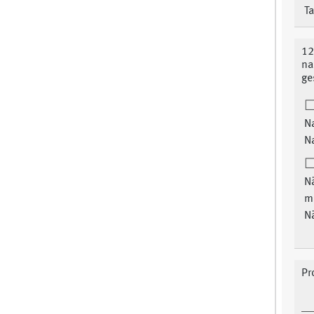
T
12
na
ge
Na
N
Nä
m
N
Pr