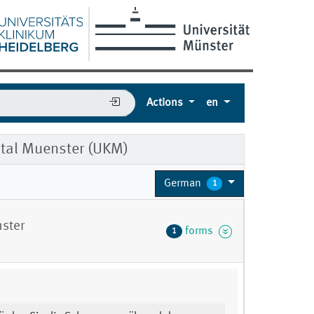
Actions
en
tal Muenster (UKM)
German
1
ster
forms
1