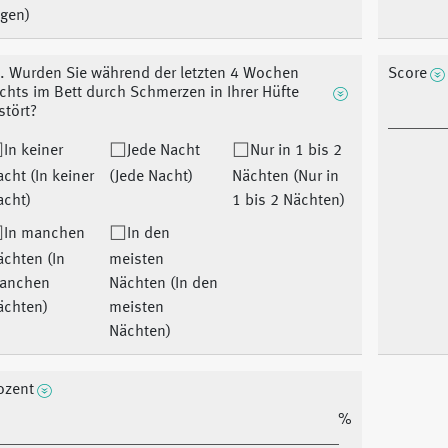
agen)
. Wurden Sie während der letzten 4 Wochen
Score
chts im Bett durch Schmerzen in Ihrer Hüfte
stört?
In keiner
Jede Nacht
Nur in 1 bis 2
cht (In keiner
(Jede Nacht)
Nächten (Nur in
acht)
1 bis 2 Nächten)
In manchen
In den
chten (In
meisten
anchen
Nächten (In den
ächten)
meisten
Nächten)
ozent
%