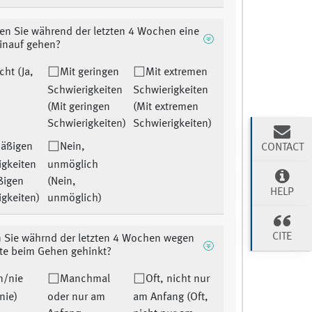
en Sie während der letzten 4 Wochen eine
inauf gehen?
icht (Ja,
Mit geringen
Mit extremen
Schwierigkeiten
Schwierigkeiten
(Mit geringen
(Mit extremen
Schwierigkeiten)
Schwierigkeiten)
mäßigen
Nein,
CONTACT
igkeiten
unmöglich
ßigen
(Nein,
HELP
igkeiten)
unmöglich)
CITE
 Sie währnd der letzten 4 Wochen wegen
fte beim Gehen gehinkt?
n/nie
Manchmal
Oft, nicht nur
nie)
oder nur am
am Anfang (Oft,