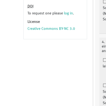
DOI
Sc
To request one please
log in
.
(
Sc
License
Creative Commons BY-NC 3.0
4.
ei
an
le
Sc
(
Sc