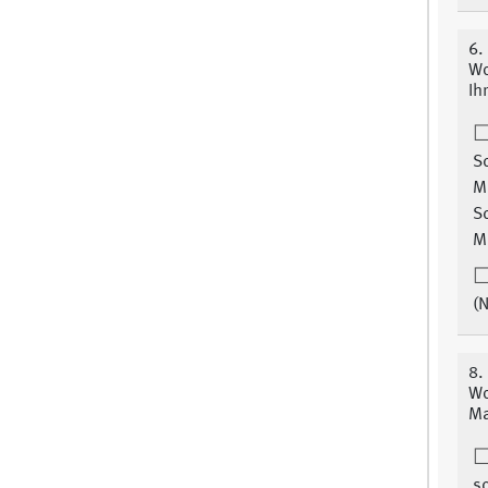
6.
Wo
Ih
S
M
S
M
(N
8.
Wo
Ma
s