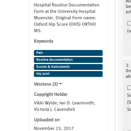
Au
Hospital Routine Documentation
be
Form at the University Hospital
er
Muenster. Original Form name:
Oxford Hip Score (OHS) ORTHO
MS.
(r
Keywords
Pain
Routine documentation
2.
Scores & Instruments
Ih
Hip Joint
ab
Versions (3)
Copyright Holder
Sc
(S
Vikki Wylde; Ian D. Learmonth;
Victoria J. Cavendish
Sc
Uploaded on
November 23, 2017