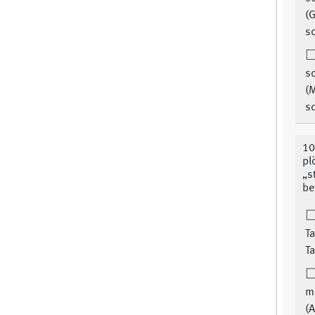
(G
s
s
(
s
10
pl
„s
be
T
Ta
m
(