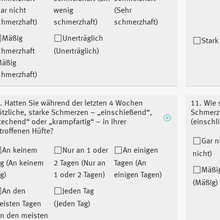
ar nicht
wenig
(Sehr
chmerzhaft)
schmerzhaft)
schmerzhaft)
Mäßig
Unerträglich
Stark
chmerzhaft
(Unerträglich)
Mäßig
chmerzhaft)
. Hatten Sie während der letzten 4 Wochen
11. Wie 
ötzliche, starke Schmerzen – „einschießend“,
Schmerze
techend“ oder „krampfartig“ – in Ihrer
(einschl
troffenen Hüfte?
Gar n
An keinem
Nur an 1 oder
An einigen
nicht)
ag (An keinem
2 Tagen (Nur an
Tagen (An
Mäßi
g)
1 oder 2 Tagen)
einigen Tagen)
(Mäßig)
An den
Jeden Tag
eisten Tagen
(Jeden Tag)
An den meisten