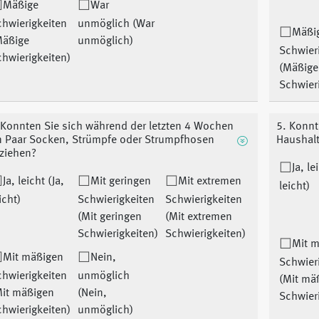
Mäßige
War
hwierigkeiten
unmöglich (War
Mäßi
Mäßige
unmöglich)
Schwier
hwierigkeiten)
(Mäßige
Schwier
 Konnten Sie sich während der letzten 4 Wochen
5. Konnt
n Paar Socken, Strümpfe oder Strumpfhosen
Haushalt
ziehen?
Ja, le
Ja, leicht (Ja,
Mit geringen
Mit extremen
leicht)
icht)
Schwierigkeiten
Schwierigkeiten
(Mit geringen
(Mit extremen
Schwierigkeiten)
Schwierigkeiten)
Mit 
Mit mäßigen
Nein,
Schwier
hwierigkeiten
unmöglich
(Mit mä
Mit mäßigen
(Nein,
Schwier
hwierigkeiten)
unmöglich)