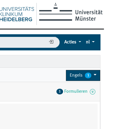
Acties
nl
Engels
1
Formulieren
1