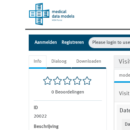
Aanmelden
Registreren
Vis
Info
Dialoog
Downloaden
mode
0
Beoordelingen
Visi
ID
Date
20022
Da
Beschrijving