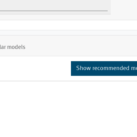
lar models
Show recommended m