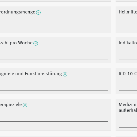
rordnungsmenge
Heilmitt
zahl pro Woche
Indikati
agnose und Funktionsstörung
ICD-10-
erapieziele
Medizin
außerhal