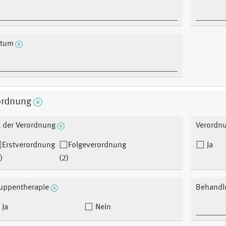
tum
ordnung
t der Verordnung
Verordnu
Erstverordnung
Folgeverordnung
Ja
)
(2)
uppentherapie
Behandl
Ja
Nein