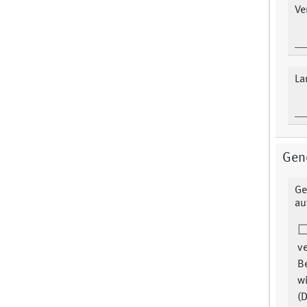
Ve
La
Gen
Ge
au
v
B
w
(D