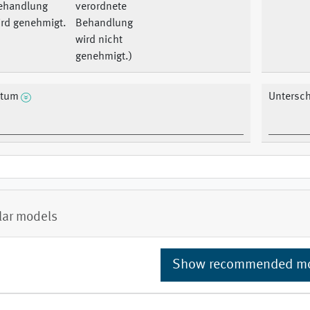
ehandlung
verordnete
ird genehmigt.
Behandlung
wird nicht
genehmigt.)
tum
Untersch
lar models
Show recommended m