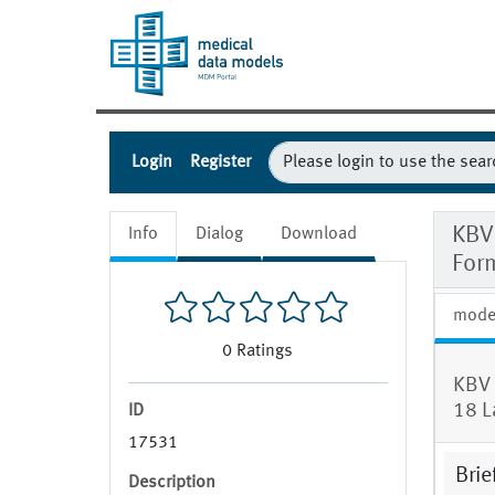
Login
Register
KBV 
Info
Dialog
Download
For
mode
0
Ratings
KBV 
18 L
ID
17531
Brie
Description