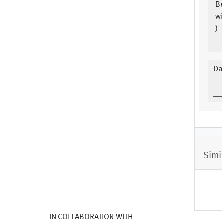
B
w
)
Da
Simi
IN COLLABORATION WITH