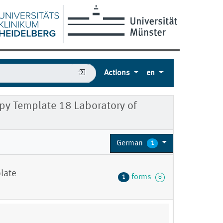
Actions
en
apy Template 18 Laboratory of
German
1
late
forms
1