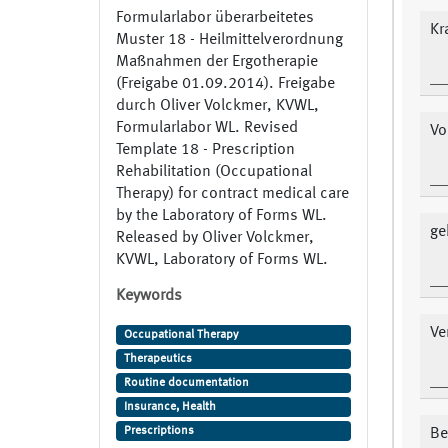
Formularlabor überarbeitetes
Kr
Muster 18 - Heilmittelverordnung
Maßnahmen der Ergotherapie
(Freigabe 01.09.2014). Freigabe
durch Oliver Volckmer, KVWL,
Formularlabor WL. Revised
Vo
Template 18 - Prescription
Rehabilitation (Occupational
Therapy) for contract medical care
by the Laboratory of Forms WL.
ge
Released by Oliver Volckmer,
KVWL, Laboratory of Forms WL.
Keywords
Ve
Occupational Therapy
Therapeutics
Routine documentation
Insurance, Health
Prescriptions
Be