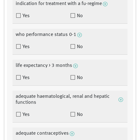
indication for treatment with a fu-regime
Yes
No
who performance status 0-1
Yes
No
life expectancy > 3 months
Yes
No
adequate haematological, renal and hepatic
functions
Yes
No
adequate contraceptives