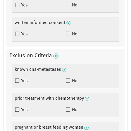
Yes
No
written informed consent
Yes
No
Exclusion Criteria
known cns-metastases
Yes
No
prior treatment with chemotherapy
Yes
No
pregnant or breast feeding women