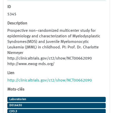
ID
5345
Description
Prospective non–randomized multi​center study for
epidemiology and characterization of Myelodysplastic
Syndromes(MDS) and Juvenile Myelomonocytic
Leukemia (JMML) in child­hood. PI: Prof. Dr. Charlotte
Niemeyer
http://clinicaltrials.gov/ct2/show/NCT00662090
http://www.ewog-mds.org/
Lien
http://clinicaltrials.gov/ct2/show/NCT00662090
Mots-clés
Laboratorien
D016430
C93.3