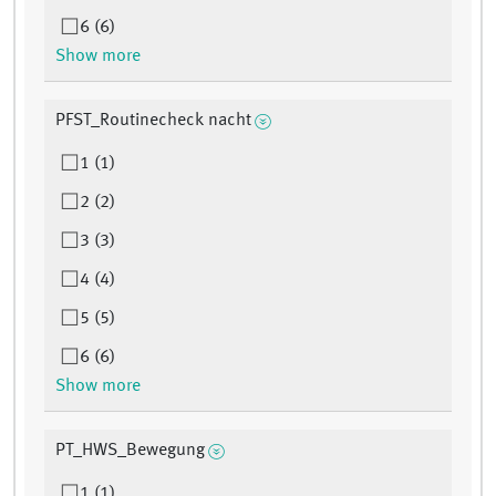
6 (6)
Show more
PFST_Routinecheck nacht
1 (1)
2 (2)
3 (3)
4 (4)
5 (5)
6 (6)
Show more
PT_HWS_Bewegung
1 (1)