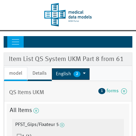
Item List QS System UKM Part 8 from 61
model
Details
English
2
forms
1
QS Items UKM
All Items
PFST_Gips/Fixateur 5