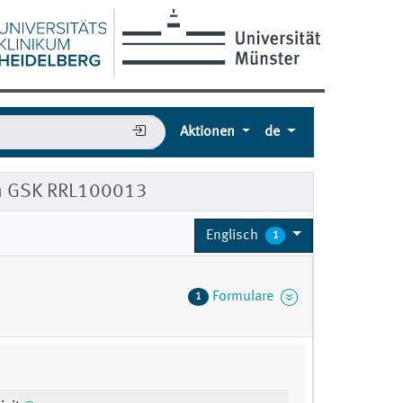
Aktionen
de
rm GSK RRL100013
Englisch
1
Formulare
1