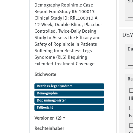
Su
Demography Ropinirole Case
Report FormStudy ID: 100013
Clinical Study ID: RRL100013 A
12-Week, Double-Blind, Placebo-
Controlled, Twice-Daily Dosing
DE
Study to Assess the Efficacy and
Safety of Ropinirole in Patients
Da
Suffering from Restless Legs
Syndrome (RLS) Requiring
Extended Treatment Coverage
Stichworte
Ra
Restless-legs-Syndrom
Demographie
Hi
Dopaminagonisten
Fallbericht
Ea
Versionen (2)
Rechteinhaber