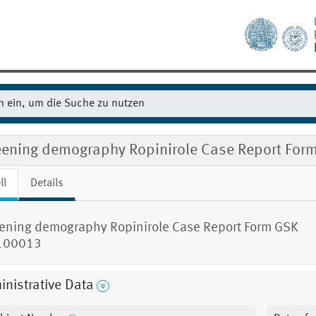
eening demography Ropinirole Case Report Fo
ll
Details
ening demography Ropinirole Case Report Form GSK
100013
nistrative Data