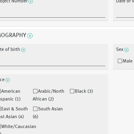
bject Number
Date of v
MOGRAPHY
te of birth
Sex
Male 
ce
American
Arabic/North
Black (3)
spanic (1)
African (2)
East & South
South Asian
st Asian (4)
(6)
White/Caucasian