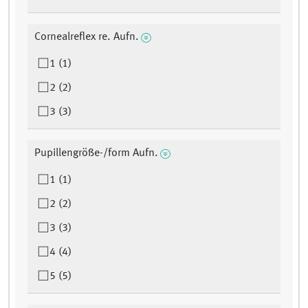
Cornealreflex re. Aufn.
1 (1)
2 (2)
3 (3)
Pupillengröße-/form Aufn.
1 (1)
2 (2)
3 (3)
4 (4)
5 (5)