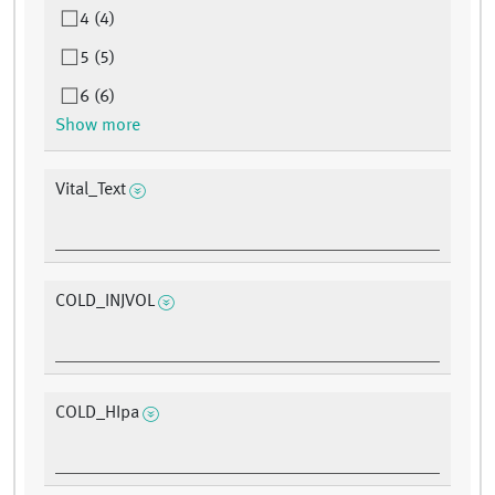
4 (4)
5 (5)
6 (6)
Show more
Vital_Text
COLD_INJVOL
COLD_HIpa