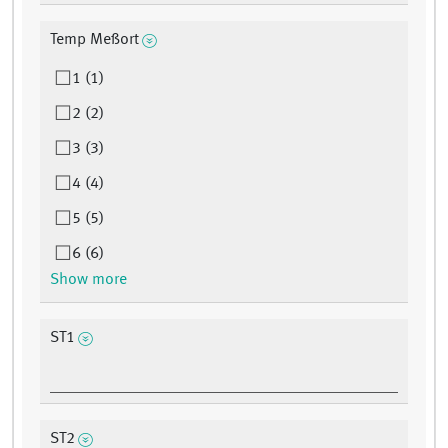
Temp Meßort
1 (1)
2 (2)
3 (3)
4 (4)
5 (5)
6 (6)
Show more
ST1
ST2