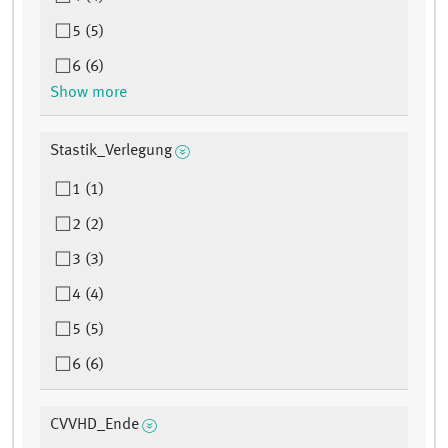
5 (5)
6 (6)
Show more
Stastik_Verlegung
1 (1)
2 (2)
3 (3)
4 (4)
5 (5)
6 (6)
CVVHD_Ende