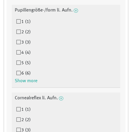
Pupillengröße-/form li. Aufn.
1 (1)
2 (2)
3 (3)
4 (4)
5 (5)
6 (6)
Show more
Cornealreflex li. Aufn.
1 (1)
2 (2)
3 (3)