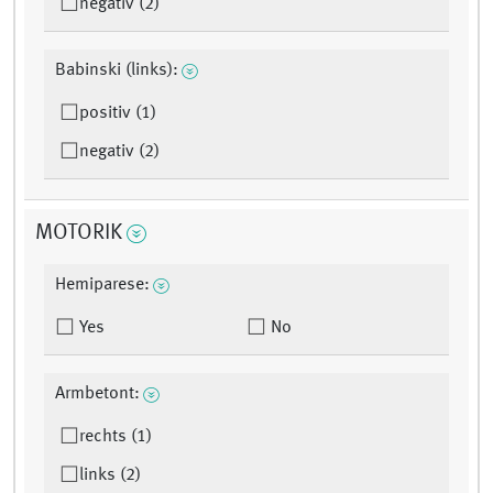
negativ (2)
Babinski (links):
positiv (1)
negativ (2)
MOTORIK
Hemiparese:
Yes
No
Armbetont:
rechts (1)
links (2)