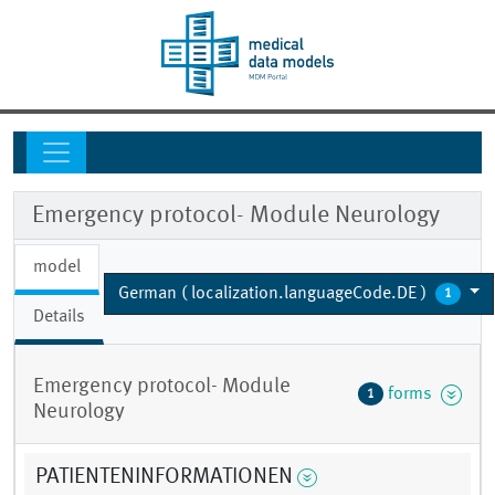
Emergency protocol- Module Neurology
model
German ( localization.languageCode.DE )
1
Details
Emergency protocol- Module
forms
1
Neurology
PATIENTENINFORMATIONEN