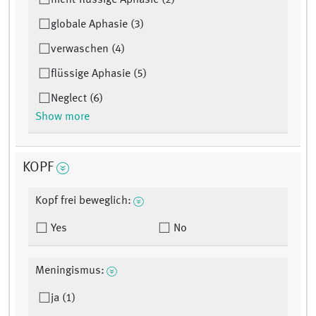
nicht-flüssige Aphasie (2)
globale Aphasie (3)
verwaschen (4)
flüssige Aphasie (5)
Neglect (6)
Show more
KOPF
Kopf frei beweglich:
Yes
No
Meningismus:
ja (1)