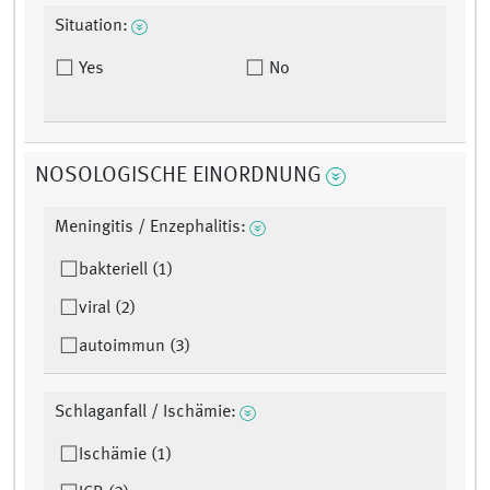
Situation:
Yes
No
NOSOLOGISCHE EINORDNUNG
Meningitis / Enzephalitis:
bakteriell (1)
viral (2)
autoimmun (3)
Schlaganfall / Ischämie:
Ischämie (1)