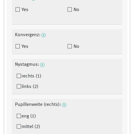
Yes
No
Konvergenz:
Yes
No
Nystagmus:
rechts (1)
links (2)
Pupillenweite (rechts):
eng (1)
mittel (2)