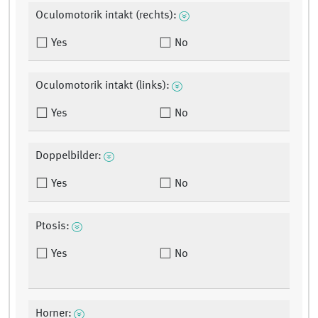
Oculomotorik intakt (rechts):
Yes
No
Oculomotorik intakt (links):
Yes
No
Doppelbilder:
Yes
No
Ptosis:
Yes
No
Horner: