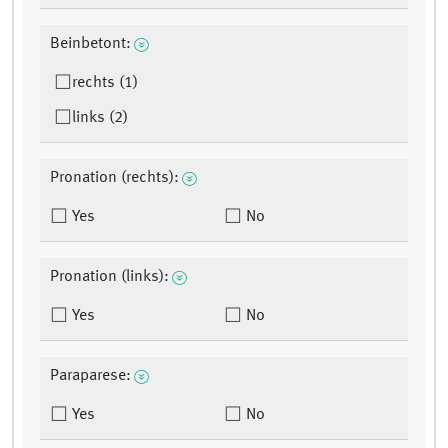
Beinbetont:
rechts (1)
links (2)
Pronation (rechts):
Yes
No
Pronation (links):
Yes
No
Paraparese:
Yes
No