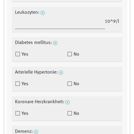
Leukozyten:
10^9/l
Diabetes mellitus:
Yes
No
Arterielle Hypertonie:
Yes
No
Koronare Herzkrankheit:
Yes
No
Demenz: