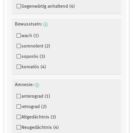
Gegenwärtig anhaltend (4)
Bewusstsein:
wach (1)
somnolent (2)
soporös (3)
komatös (4)
Amnesie:
anterograd (1)
retrograd (2)
Altgedächtnis (3)
Neugedächtnis (4)