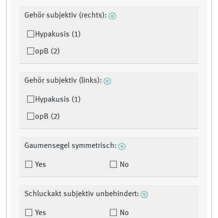
Gehör subjektiv (rechts):
Hypakusis (1)
opB (2)
Gehör subjektiv (links):
Hypakusis (1)
opB (2)
Gaumensegel symmetrisch:
Yes
No
Schluckakt subjektiv unbehindert:
Yes
No