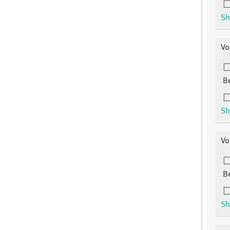
Sh
Vo
B
Sh
Vo
B
Sh