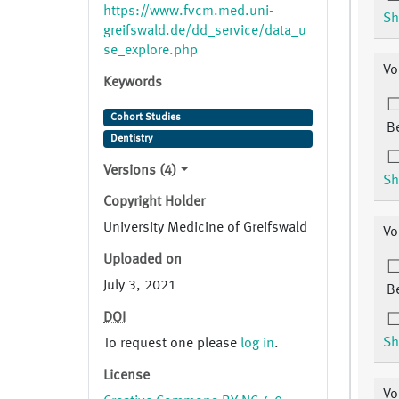
https://www.fvcm.med.uni-
Sh
greifswald.de/dd_service/data_u
se_explore.php
Vo
Keywords
Cohort Studies
B
Dentistry
Versions (4)
Sh
Copyright Holder
University Medicine of Greifswald
Vo
Uploaded on
July 3, 2021
B
DOI
Sh
To request one please
log in
.
License
Vo