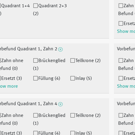
Quadrant 1+4
Quadrant 2+3
Zahn
)
(2)
Befund 
Ersetz
Show m
rbefund Quadrant 1, Zahn 2
Vorbefun
Zahn ohne
Brückenglied
Teilkrone (2)
Zahn
efund (0)
(1)
Befund 
Ersetzt (3)
Füllung (4)
Inlay (5)
Ersetz
ow more
Show m
rbefund Quadrant 1, Zahn 4
Vorbefun
Zahn ohne
Brückenglied
Teilkrone (2)
Zahn
efund (0)
(1)
Befund 
Ersetzt (3)
Füllung (4)
Inlay (5)
Ersetz