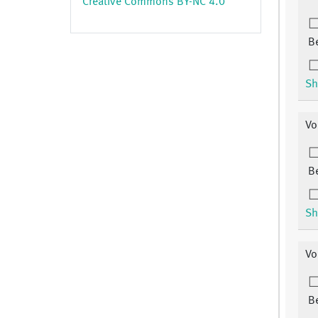
Creative Commons BY-NC 4.0
B
Sh
Vo
B
Sh
Vo
B