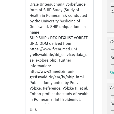
Orale Untersuchung Vorbefunde
form of SHIP Study (Study of
(1
Health in Pomerania), conducted
by the University Medicine of
Greifswald. SHIP unique domain
name
SHIP.SHIP3.DEX.DEXHIST.VORBEF
Vo
UND. ODM derived from
https://www.fvcm.med.uni-
greifswald.de/dd_service/data_u
B
se_explore.php. Further
information:
http://www2.medizin.uni-
Sh
greifswald.de/cm/fv/ship.html.
Publication granted by Prof.
Vo
Völzke. Reference: Völzke H, et al.
Cohort profile: the study of health
in Pomerania. Int J Epidemiol.
B
2011;40(2):294-307. PMID:
Link
20167617