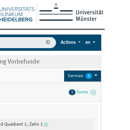
Actions
en
ung Vorbefunde
German
1
forms
1
e
d Quadrant 1, Zahn 1