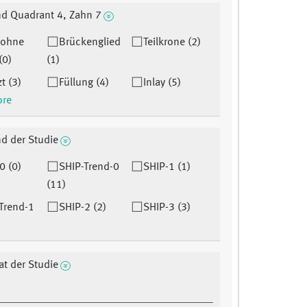
d Quadrant 4, Zahn 7
 ohne
Brückenglied
Teilkrone (2)
(0)
(1)
t (3)
Füllung (4)
Inlay (5)
ore
d der Studie
0 (0)
SHIP-Trend-0
SHIP-1 (1)
(11)
Trend-1
SHIP-2 (2)
SHIP-3 (3)
at der Studie