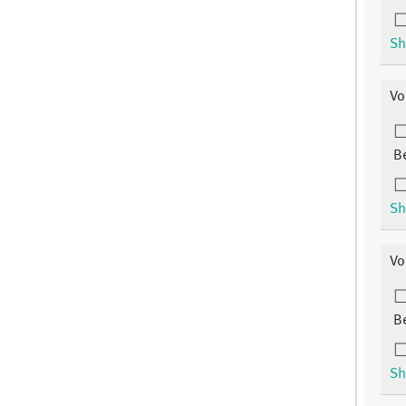
Sh
Vo
B
Sh
Vo
B
Sh