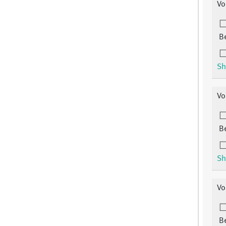
Vo
B
Sh
Vo
B
Sh
Vo
B