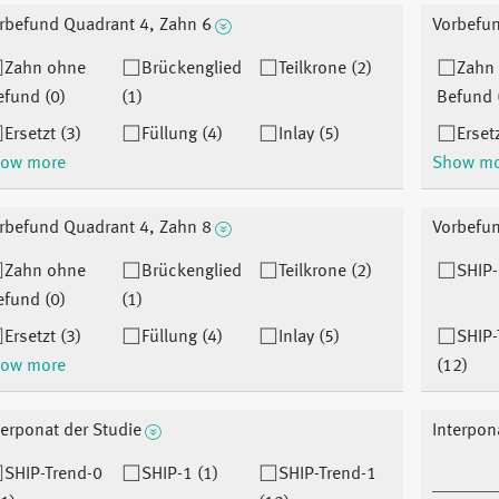
rbefund Quadrant 4, Zahn 6
Vorbefun
Zahn ohne
Brückenglied
Teilkrone (2)
Zahn
efund (0)
(1)
Befund 
Ersetzt (3)
Füllung (4)
Inlay (5)
Ersetz
ow more
Show m
rbefund Quadrant 4, Zahn 8
Vorbefun
Zahn ohne
Brückenglied
Teilkrone (2)
SHIP-
efund (0)
(1)
Ersetzt (3)
Füllung (4)
Inlay (5)
SHIP-
ow more
(12)
terponat der Studie
Interpon
SHIP-Trend-0
SHIP-1 (1)
SHIP-Trend-1