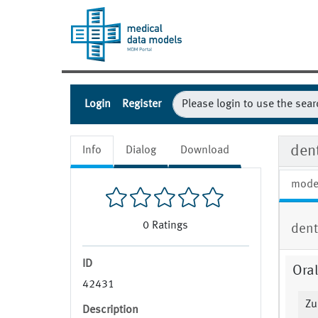
Login
Register
den
Info
Dialog
Download
mode
0
Ratings
dent
ID
Ora
42431
Zu
Description