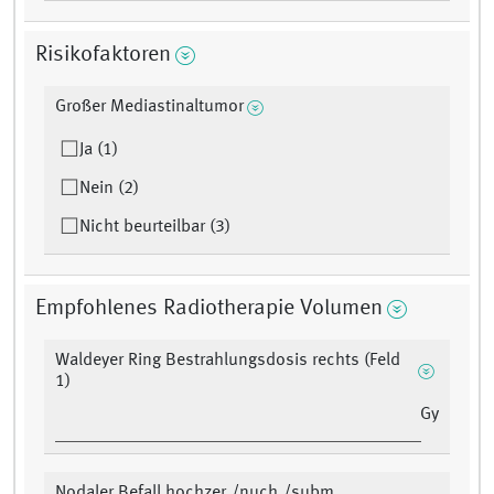
Risikofaktoren
Großer Mediastinaltumor
Ja (1)
Nein (2)
Nicht beurteilbar (3)
Empfohlenes Radiotherapie Volumen
Waldeyer Ring Bestrahlungsdosis rechts (Feld
1)
Gy
Nodaler Befall hochzer./nuch./subm.