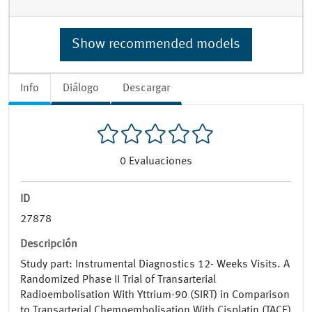
Show recommended models
Info
Diálogo
Descargar
0
Evaluaciones
ID
27878
Descripción
Study part: Instrumental Diagnostics 12- Weeks Visits. A
Randomized Phase II Trial of Transarterial
Radioembolisation With Yttrium-90 (SIRT) in Comparison
to Transarterial Chemoembolisation With Cisplatin (TACE)