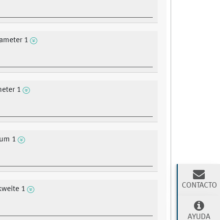
ameter 1
eter 1
aum 1
CONTACTO
weite 1
AYUDA