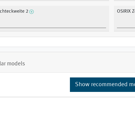
chteckweite 2
OSIRIX Z
lar models
Show recommended m