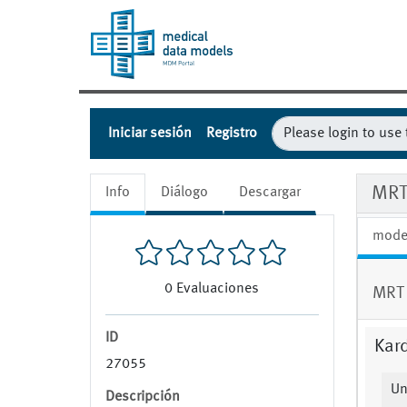
Iniciar sesión
Registro
MRT
Info
Diálogo
Descargar
mode
0
Evaluaciones
MRT 
ID
Kar
27055
Un
Descripción