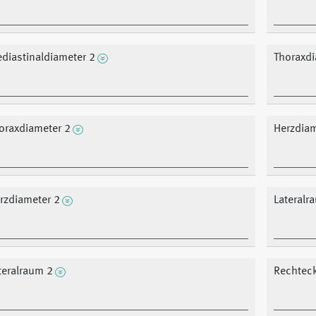
diastinaldiameter 2
Thoraxdi
oraxdiameter 2
Herzdiam
rzdiameter 2
Lateralr
teralraum 2
Rechteck