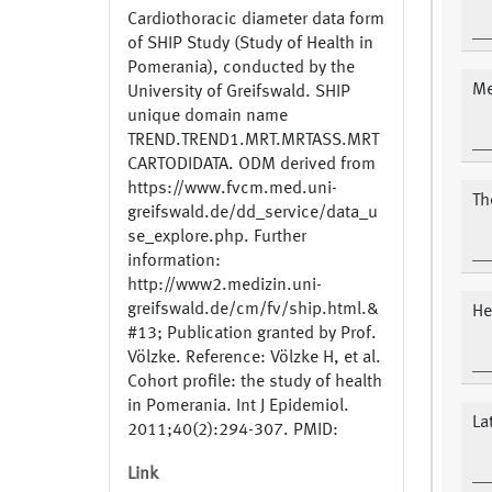
Cardiothoracic diameter data form
of SHIP Study (Study of Health in
Pomerania), conducted by the
Me
University of Greifswald. SHIP
unique domain name
TREND.TREND1.MRT.MRTASS.MRT
CARTODIDATA. ODM derived from
https://www.fvcm.med.uni-
Th
greifswald.de/dd_service/data_u
se_explore.php. Further
information:
http://www2.medizin.uni-
greifswald.de/cm/fv/ship.html.&
He
#13; Publication granted by Prof.
Völzke. Reference: Völzke H, et al.
Cohort profile: the study of health
in Pomerania. Int J Epidemiol.
La
2011;40(2):294-307. PMID:
20167617
Link