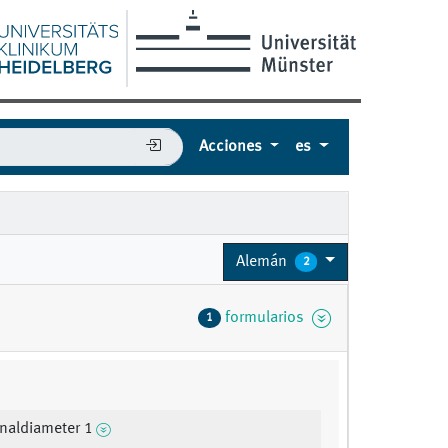
Acciones
es
Alemán
2
formularios
1
naldiameter 1