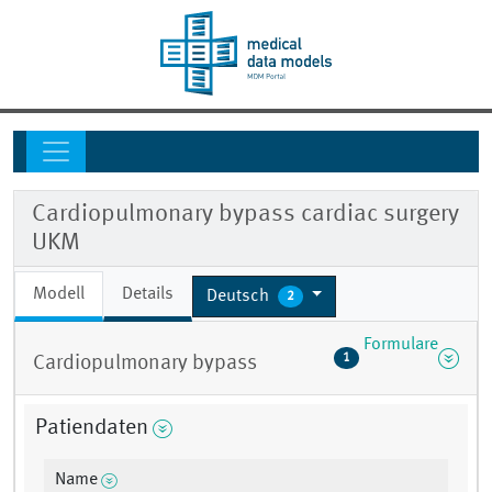
Cardiopulmonary bypass cardiac surgery
UKM
Modell
Details
Deutsch
2
Formulare
1
Cardiopulmonary bypass
Patiendaten
Name