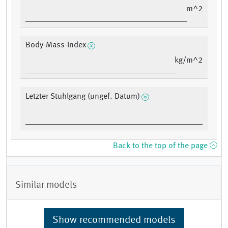
m^2
Body-Mass-Index
kg/m^2
Letzter Stuhlgang (ungef. Datum)
Back to the top of the page
Similar models
Show recommended models