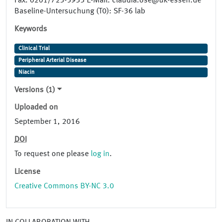
Fax: 0201/723-5933 E-Mail: claudia.ose@uk-essen.de
Baseline-Untersuchung (T0): SF-36 lab
Keywords
Clinical Trial
Peripheral Arterial Disease
Niacin
Versions (1)
Uploaded on
September 1, 2016
DOI
To request one please
log in
.
License
Creative Commons BY-NC 3.0