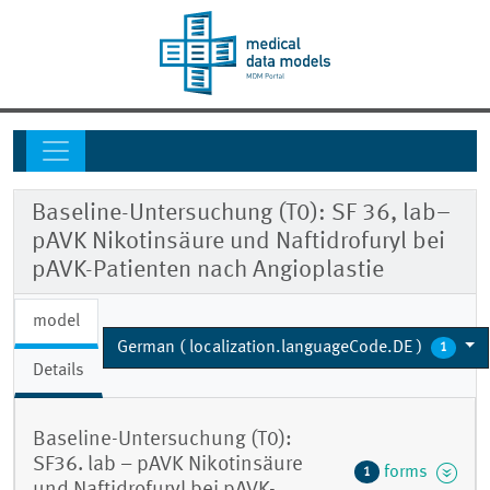
Baseline-Untersuchung (T0): SF 36, lab–
pAVK Nikotinsäure und Naftidrofuryl bei
pAVK-Patienten nach Angioplastie
model
German ( localization.languageCode.DE )
1
Details
Baseline-Untersuchung (T0):
SF36. lab – pAVK Nikotinsäure
forms
1