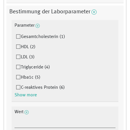
Bestimmung der Laborparameter
Parameter
Gesamtcholesterin (1)
HDL (2)
LDL (3)
Triglyceride (4)
Hba1c (5)
C-reaktives Protein (6)
Show more
Wert