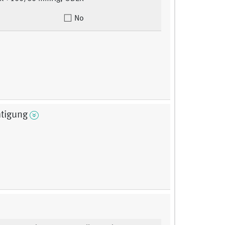
No
htigung