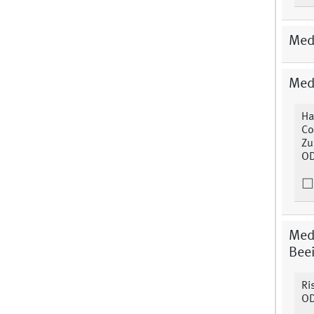
Medi
Medi
Ha
Co
Zu
O
Medi
Beei
Ri
O