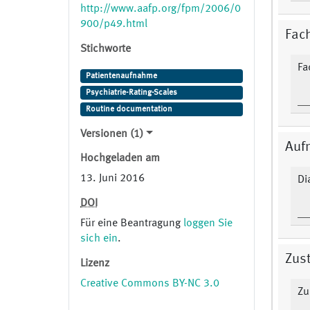
See
http://www.aafp.org/fpm/2006/0
http://www.aafp.org/fpm/2006/0
900/p49.html
Fach
900/p49.html This ODM Form
Stichworte
includes the first section ("Acute
mental status change admission
Fa
Patientenaufnahme
order").
Psychiatrie-Rating-Scales
Routine documentation
Versionen (1)
Auf
Hochgeladen am
13. Juni 2016
Di
DOI
Für eine Beantragung
loggen Sie
sich ein
.
Zus
Lizenz
Creative Commons BY-NC 3.0
Zu