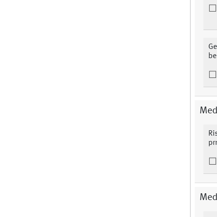
Ge
be
Medi
Ri
pr
Medi