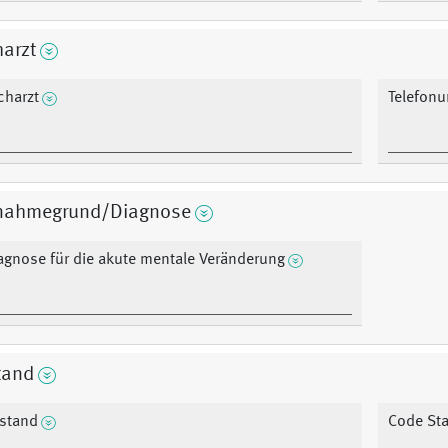
arzt
charzt
Telefon
nahmegrund/Diagnose
agnose für die akute mentale Veränderung
tand
stand
Code St