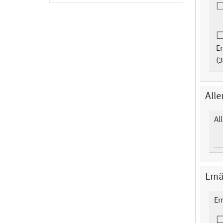
E
(3
Alle
Al
Ern
Er