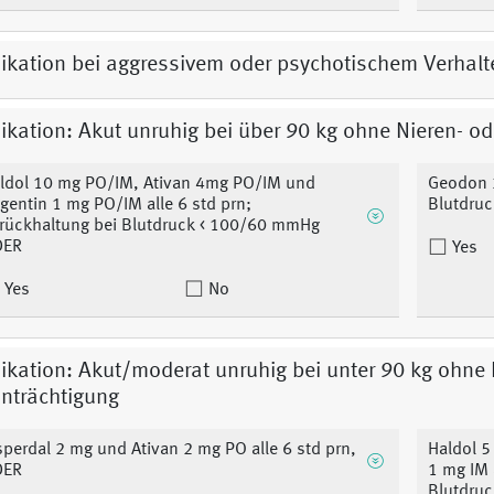
kation bei aggressivem oder psychotischem Verhalt
kation: Akut unruhig bei über 90 kg ohne Nieren- od
ldol 10 mg PO/IM, Ativan 4mg PO/IM und
Geodon 2
gentin 1 mg PO/IM alle 6 std prn;
Blutdru
rückhaltung bei Blutdruck < 100/60 mmHg
DER
Yes
Yes
No
kation: Akut/moderat unruhig bei unter 90 kg ohne N
nträchtigung
sperdal 2 mg und Ativan 2 mg PO alle 6 std prn,
Haldol 5
DER
1 mg IM 
Blutdru