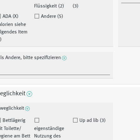
Flüssigkeit (2)
(3)
ADA (X)
Andere (5)
lorien siehe
olgendes Item
)
lls Andere, bitte spezifizieren
glichkeit
weglichkeit
Bettlägerig
Up ad lib (3)
t Toilette/
eigenständige
ygiene am Bett
Nutzung des