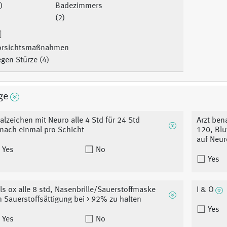
)
Badezimmers
(2)
orsichtsmaßnahmen
gen Stürze (4)
ge
talzeichen mit Neuro alle 4 Std für 24 Std
Arzt ben
nach einmal pro Schicht
120, Blu
auf Neur
Yes
No
Yes
ls ox alle 8 std, Nasenbrille/Sauerstoffmaske
I & O
 Sauerstoffsättigung bei > 92% zu halten
Yes
Yes
No