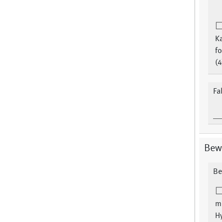
Ka
f
(4
Fa
Bewe
Be
mi
H