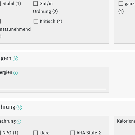
Stabil (1)
Gut/in
ganz
Ordnung (2)
(1)
Kritisch (4)
rnstzunehmend
)
rgien
lergien
ährung
nährung
Kalorien
NPO (1)
klare
AHA Stufe 2