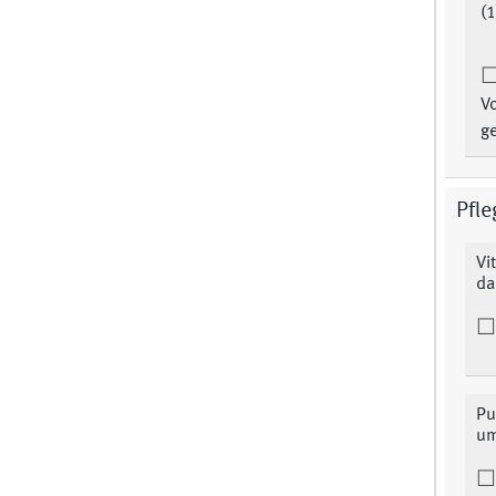
(1
V
ge
Pfle
Vi
da
Pu
um