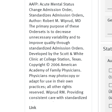
AAFP: Acute Mental Status
Change Admission Order,
Standardizes Admission Orders,
Ge
Author: Robert M. Wiprud, MD
The primary purpose of these
Ordersets is to decrease
unnecessary variability and to
improve quality through
standardized Admission Orders.
Sta
Developed by the Scott & White
Clinic at College Station, Texas.
Au
Copyright © 2006 American
Academy of Family Physicians.
Physicians may photocopy or
(1
adapt for use in their own
practices; all other rights
Ü
reserved. Wiprud RM. Providing
consistent care with standardized
(4
admission orders. Fam Pract
Link
Manag. September 2006: 49-52