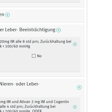
en
er Leber- Beeinträchtigung
0mg IM alle 8 std prn; Zurückhaltung bei
ck < 100/60 mmHg
No
ieren- oder Leber-
 mg IM und Ativan 2 mg IM und Cogentin
alle 4 std prn; Zurückhaltung bei
ck < 100/60 mmHg, ODER