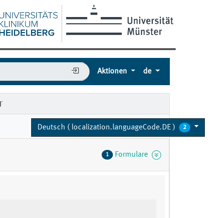
Aktionen
de
r
Deutsch ( localization.languageCode.DE )
2
Formulare
1