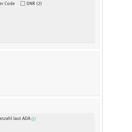
er Code
DNR (2)
anzahl laut ADA