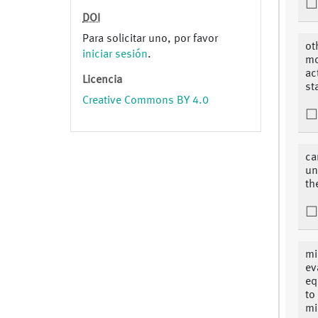
DOI
Para solicitar uno, por favor
ot
iniciar sesión
.
mo
ac
Licencia
st
Creative Commons BY 4.0
ca
un
th
mi
ev
eq
to
mi