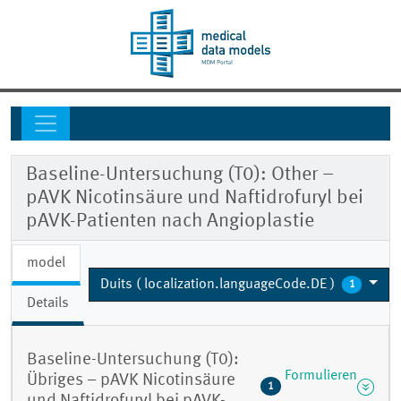
Baseline-Untersuchung (T0): Other –
pAVK Nicotinsäure und Naftidrofuryl bei
pAVK-Patienten nach Angioplastie
model
Duits ( localization.languageCode.DE )
1
Details
Baseline-Untersuchung (T0):
Formulieren
Übriges – pAVK Nicotinsäure
1